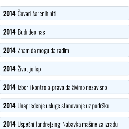
2014
Čuvari šarenih niti
2014
Budi deo nas
2014
Znam da mogu da radim
2014
Život je lep
2014
Izbor i kontrola-pravo da živimo nezavisno
2014
Unapređenje usluge stanovanje uz podršku
2014
Uspešni fandrejzing-Nabavka mašine za izradu