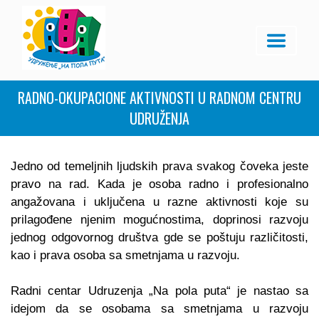
RADNO-OKUPACIONE AKTIVNOSTI U RADNOM CENTRU
UDRUŽENJA
Jedno od temeljnih ljudskih prava svakog čoveka jeste
pravo na rad. Kada je osoba radno i profesionalno
angažovana i uključena u razne aktivnosti koje su
prilagođene njenim mogućnostima, doprinosi razvoju
jednog odgovornog društva gde se poštuju različitosti,
kao i prava osoba sa smetnjama u razvoju.
Radni centar Udruzenja „Na pola puta“ je nastao sa
idejom da se osobama sa smetnjama u razvoju