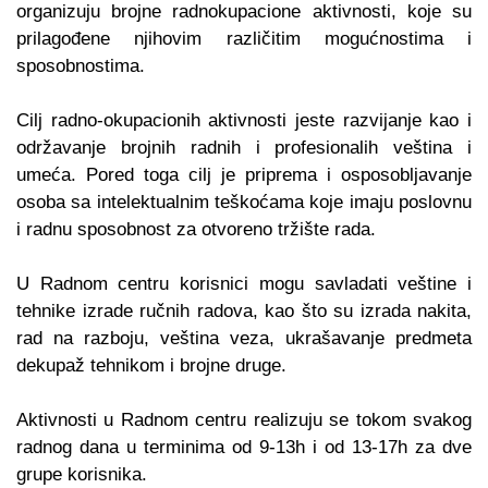
organizuju brojne radnokupacione aktivnosti, koje su
prilagođene njihovim različitim mogućnostima i
sposobnostima.
Cilj radno-okupacionih aktivnosti jeste razvijanje kao i
održavanje brojnih radnih i profesionalih veština i
umeća. Pored toga cilj je priprema i osposobljavanje
osoba sa intelektualnim teškoćama koje imaju poslovnu
i radnu sposobnost za otvoreno tržište rada.
U Radnom centru korisnici mogu savladati veštine i
tehnike izrade ručnih radova, kao što su izrada nakita,
rad na razboju, veština veza, ukrašavanje predmeta
dekupaž tehnikom i brojne druge.
Aktivnosti u Radnom centru realizuju se tokom svakog
radnog dana u terminima od 9-13h i od 13-17h za dve
grupe korisnika.