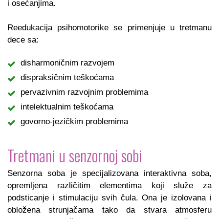
i osećanjima.
Reedukacija psihomotorike se primenjuje u tretmanu
dece sa:
disharmoničnim razvojem
dispraksičnim teškoćama
pervazivnim razvojnim problemima
intelektualnim teškoćama
govorno-jezičkim problemima
Tretmani u senzornoj sobi
Senzorna soba je specijalizovana interaktivna soba,
opremljena različitim elementima koji služe za
podsticanje i stimulaciju svih čula. Ona je izolovana i
obložena strunjačama tako da stvara atmosferu