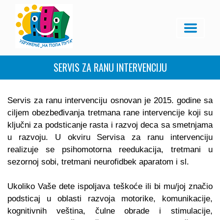
SERVIS ZA RANU INTERVENCIJU
Servis za ranu intervenciju osnovan je 2015. godine sa
ciljem obezbeđivanja tretmana rane intervencije koji su
ključni za podsticanje rasta i razvoj deca sa smetnjama
u razvoju. U okviru Servisa za ranu intervenciju
realizuje se psihomotorna reedukacija, tretmani u
sezornoj sobi, tretmani neurofidbek aparatom i sl.
Ukoliko Vaše dete ispoljava teškoće ili bi mu/joj značio
podsticaj u oblasti razvoja motorike, komunikacije,
kognitivnih veština, čulne obrade i stimulacije,