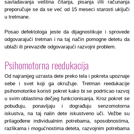
savladavanja veština čitanja, pisanja i/ili računanja
preporučuje se da se već od 15 meseci starosti uključi
u tretmane.
Posao defektologa jeste da dijagnostikuje i sprovede
odgovarajući tretman i na taj način pomogne detetu da
ublaži ili prevaziđe odgovarajući razvojni problem.
Psihomotorna reedukacija
Od najranijeg uzrasta dete preko tela i pokreta upoznaje
sebe i svet koji ga okružuje. Tretman reedukacije
psihomotorike koristi pokret kako bi se podrticao razvoj
u svim oblastima dečjeg funkcionisanja. Kroz pokret se
pobuđuju, ponavljaju i dograđuju senzomotorna
iskustva, na taj nalin dete iskustveno uči. Vežbe su
prilagođene individualnim potrebama, sposobnostima,
razlikama i mogućnostima deteta, razvojnim potrebama