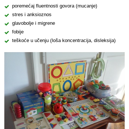
poremećaj fluentnosti govora (mucanje)
stres i anksioznos
glavobolje i migrene
fobije
teškoće u učenju (loša koncentracija, disleksija)