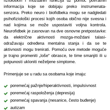
fizioloških i moždanih funkcija uz pomoć povratnih
informacija koje se dobijaju preko instrumenata-
senzora. Preko neuro i biofidbeka mogu se nadgledati
psihofiziološki procesi kojih osoba obično nije svesna i
nad kojima se može uspostaviti voljna kontrola.
Neurofidbek je zasnovan na dve osnovne pretpostavke:
da električne aktivnosti mozga-moždani talasi-
odražavaju određena mentalna stanja i da se te
aktivnosti mogu trenirati. Pomoću ove metode moguće
je trajno promeniti „loše“ obrasce, te time smanjiti ili u
potpunosti ukloniti neželjene simptome.
Primenjuje se u radu sa osobama koje imaju:
poremećaj pažnje/hiperaktivnosti, impulsivnost
poremećaj raspoloženja (depresija)
poremećaj spavanja (nesanice, često buđenje)
autizam