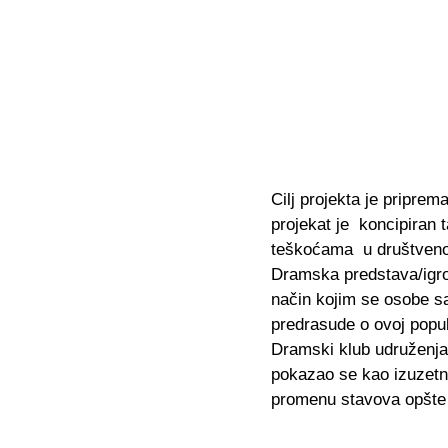
Cilj projekta je pripr
projekat je koncipiran 
teškoćama u društven
Dramska predstava/igrok
način kojim se osobe s
predrasude o ovoj popula
Dramski klub udruženja 
pokazao se kao izuzetno
promenu stavova opšte 