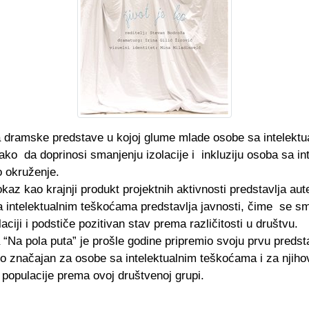
ema dramske predstave u kojoj glume mlade osobe sa intelekt
tako da doprinosi smanjenju izolacije i inkluziju osoba sa in
o okruženje.
az kao krajnji produkt projektnih aktivnosti predstavlja aute
a intelektualnim teškoćama predstavlja javnosti, čime se s
ciji i podstiče pozitivan stav prema različitosti u društvu.
“Na pola puta” je prošle godine pripremio svoju prvu preds
 značajan za osobe sa intelektualnim teškoćama i za njihov
populacije prema ovoj društvenoj grupi.