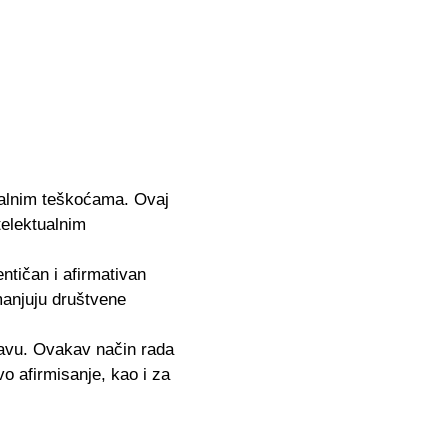
ualnim teškoćama. Ovaj
telektualnim
ntičan i afirmativan
manjuju društvene
tavu. Ovakav način rada
o afirmisanje, kao i za