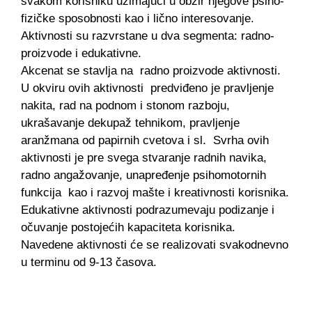
svakom korisniku uzimajući u obzir njegove psiho-
fizičke sposobnosti kao i lično interesovanje.
Aktivnosti su razvrstane u dva segmenta: radno-
proizvode i edukativne.
Akcenat se stavlja na radno proizvode aktivnosti.
U okviru ovih aktivnosti predviđeno je pravljenje
nakita, rad na podnom i stonom razboju,
ukrašavanje dekupaž tehnikom, pravljenje
aranžmana od papirnih cvetova i sl. Svrha ovih
aktivnosti je pre svega stvaranje radnih navika,
radno angažovanje, unapređenje psihomotornih
funkcija kao i razvoj mašte i kreativnosti korisnika.
Edukativne aktivnosti podrazumevaju podizanje i
očuvanje postojećih kapaciteta korisnika.
Navedene aktivnosti će se realizovati svakodnevno
u terminu od 9-13 časova.