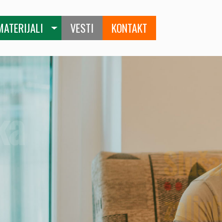
MATERIJALI
VESTI
KONTAKT
iku jer sam