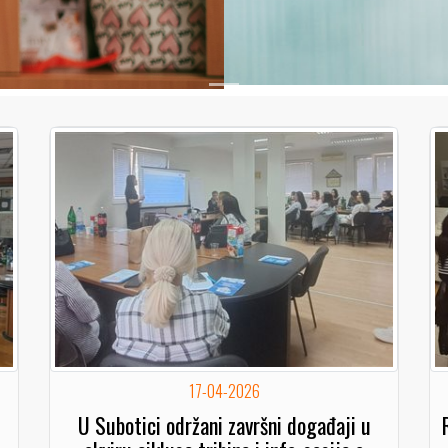
17-04-2026
U Subotici održani završni događaji u
okviru ciklusa tribina i info-sesija o