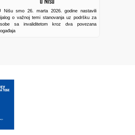
 Nišu smo 26. marta 2026. godine nastavili
ijalog o važnoj temi stanovanja uz podršku za
osobe sa invaliditetom kroz dva povezana
ogađaja