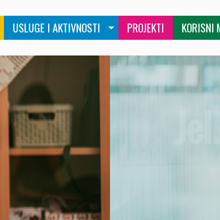
USLUGE I AKTIVNOSTI
PROJEKTI
KORISNI 
Slušam veselu muz
zaljubljena