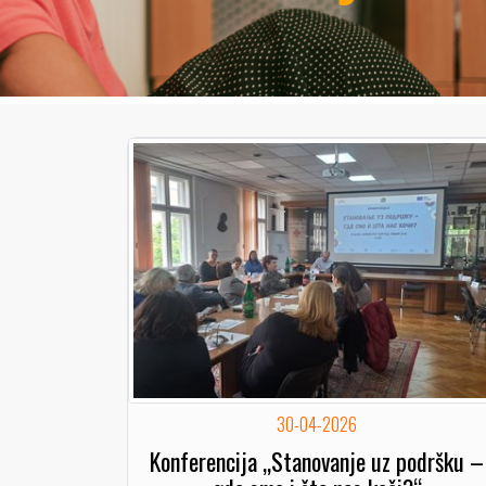
30-04-2026
Konferencija „Stanovanje uz podršku –
gde smo i šta nas koči?“