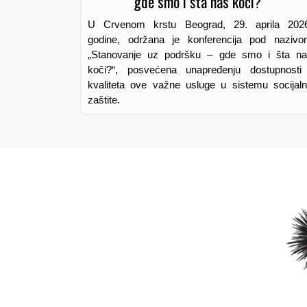
U Crvenom krstu Beograd, 29. aprila 2026
godine, održana je konferencija pod naziv
„Stanovanje uz podršku – gde smo i šta n
koči?“, posvećena unapređenju dostupnosti
kvaliteta ove važne usluge u sistemu socijal
zaštite.