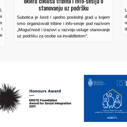
stanovanju uz podršku
.
U
om
d
Subotica je šesti i ujedno poslednji grad u kojem
as
smo organizovali tribine i info-sesije pod nazivom
 i
d
„Mogućnosti i izazovi u razvoju usluge stanovanje
ne
uz podršku za osobe sa invaliditetom“.