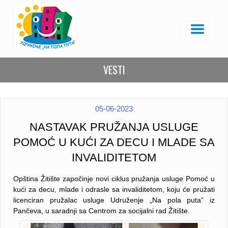
VESTI
05-06-2023
NASTAVAK PRUŽANJA USLUGE
POMOĆ U KUĆI ZA DECU I MLADE SA
INVALIDITETOM
Opština Žitište započinje novi ciklus pružanja usluge Pomoć u
kući za decu, mlade i odrasle sa invaliditetom, koju će pružati
licenciran pružalac usluge Udruženje „Na pola puta“ iz
Pančeva, u saradnji sa Centrom za socijalni rad Žitište.