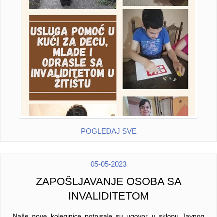
POGLEDAJ SVE
05-05-2023
ZAPOŠLJAVANJE OSOBA SA
INVALIDITETOM
Naše nove koleginice potpisale su ugovor u sklopu Javnog