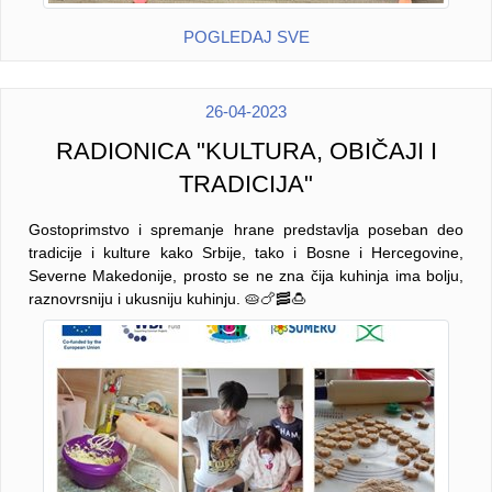
POGLEDAJ SVE
26-04-2023
RADIONICA "KULTURA, OBIČAJI I
TRADICIJA"
Gostoprimstvo i spremanje hrane predstavlja poseban deo
tradicije i kulture kako Srbije, tako i Bosne i Hercegovine,
Severne Makedonije, prosto se ne zna čija kuhinja ima bolju,
raznovrsniju i ukusniju kuhinju. 🥧🍗🥓🍮