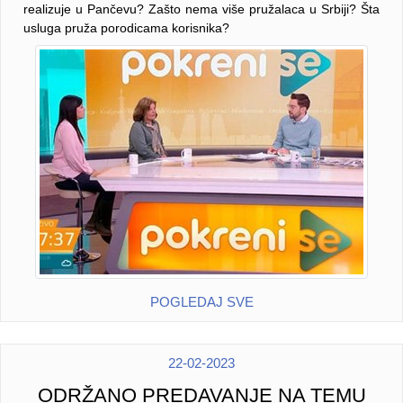
realizuje u Pančevu? Zašto nema više pružalaca u Srbiji? Šta
usluga pruža porodicama korisnika?
POGLEDAJ SVE
22-02-2023
ODRŽANO PREDAVANJE NA TEMU