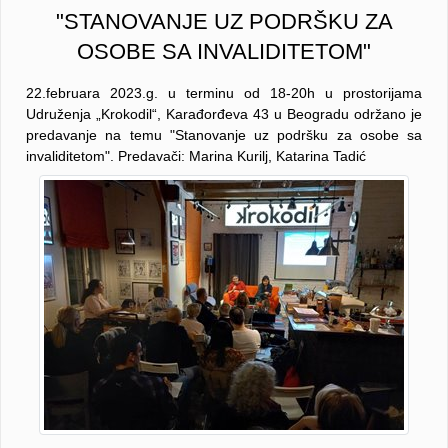
"STANOVANJE UZ PODRŠKU ZA
OSOBE SA INVALIDITETOM"
22.februara 2023.g. u terminu od 18-20h u prostorijama
Udruženja „Krokodil“, Karađorđeva 43 u Beogradu održano je
predavanje na temu "Stanovanje uz podršku za osobe sa
invaliditetom". Predavači: Marina Kurilj, Katarina Tadić