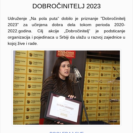
DOBROČINITELJ 2023
Udruženje „Na pola puta“ dobilo je priznanje "Dobročinitelj
2023" za učinjena dobra dela tokom perioda 2020-
2022.godina. Cilj akcije „Dobročinitelj“ je podsticanje
organizacija i pojedinaca u Srbiji da ulažu u razvoj zajednice u
kojoj žive i rade.