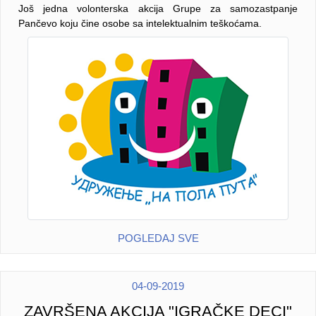
Još jedna volonterska akcija Grupe za samozastpanje
Pančevo koju čine osobe sa intelektualnim teškoćama.
POGLEDAJ SVE
04-09-2019
ZAVRŠENA AKCIJA "IGRAČKE DECI"