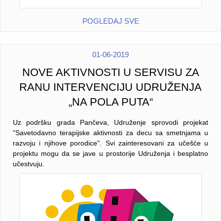
POGLEDAJ SVE
01-06-2019
NOVE AKTIVNOSTI U SERVISU ZA
RANU INTERVENCIJU UDRUŽENJA
„NA POLA PUTA“
Uz podršku grada Pančeva, Udruženje sprovodi projekat
"Savetodavno terapijske aktivnosti za decu sa smetnjama u
razvoju i njihove porodice". Svi zainteresovani za učešće u
projektu mogu da se jave u prostorije Udruženja i besplatno
učestvuju.