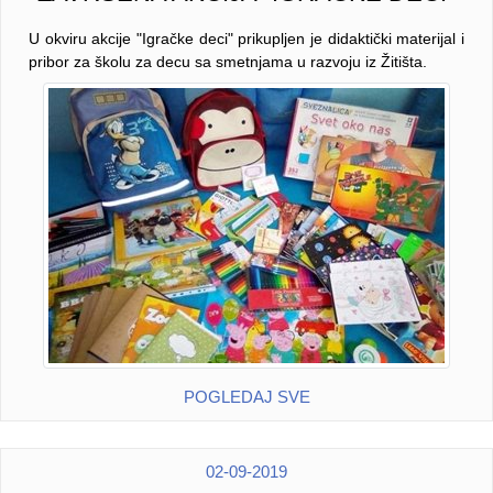
U okviru akcije "Igračke deci" prikupljen je didaktički materijal i
pribor za školu za decu sa smetnjama u razvoju iz Žitišta.
POGLEDAJ SVE
02-09-2019