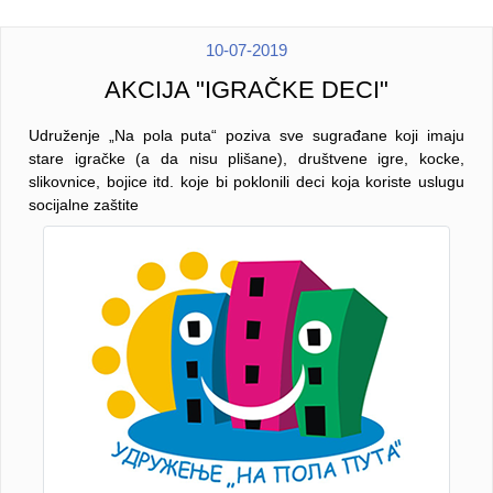
10-07-2019
AKCIJA "IGRAČKE DECI"
Udruženje „Na pola puta“ poziva sve sugrađane koji imaju
stare igračke (a da nisu plišane), društvene igre, kocke,
slikovnice, bojice itd. koje bi poklonili deci koja koriste uslugu
socijalne zaštite