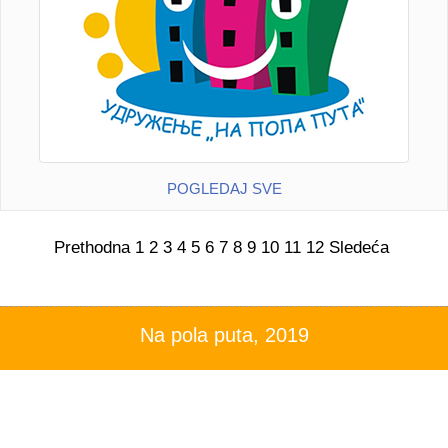
POGLEDAJ SVE
Prethodna
1
2
3
4
5
6
7
8
9
10
11
12
Sledeća
Na pola puta, 2019