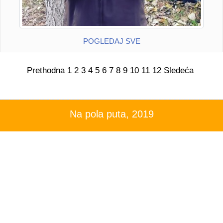
POGLEDAJ SVE
Prethodna
1
2
3
4
5
6
7
8
9
10
11
12
Sledeća
Na pola puta, 2019