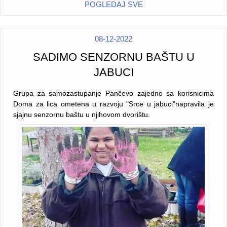
POGLEDAJ SVE
08-12-2022
SADIMO SENZORNU BAŠTU U
JABUCI
Grupa za samozastupanje Pančevo zajedno sa korisnicima
Doma za lica ometena u razvoju "Srce u jabuci"napravila je
sjajnu senzornu baštu u njihovom dvorištu.