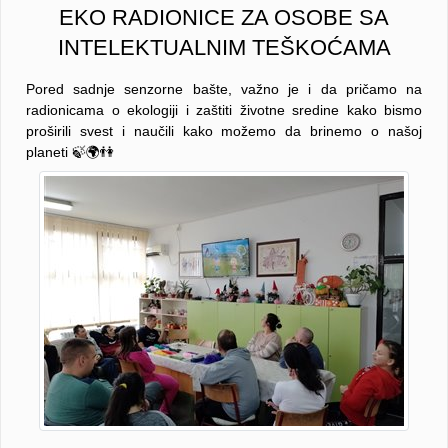
EKO RADIONICE ZA OSOBE SA
INTELEKTUALNIM TEŠKOĆAMA
Pored sadnje senzorne bašte, važno je i da pričamo na
radionicama o ekologiji i zaštiti životne sredine kako bismo
proširili svest i naučili kako možemo da brinemo o našoj
planeti 🍃🌍👫