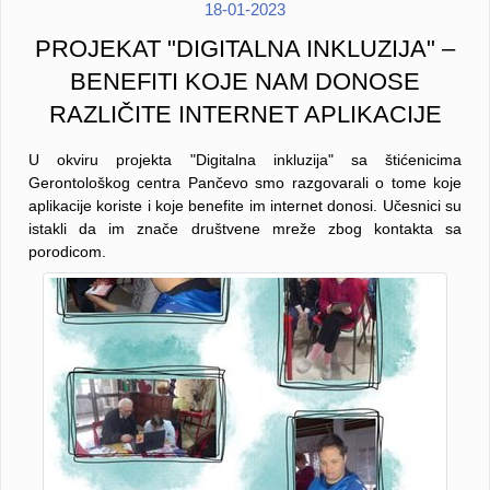
18-01-2023
PROJEKAT "DIGITALNA INKLUZIJA" –
BENEFITI KOJE NAM DONOSE
RAZLIČITE INTERNET APLIKACIJE
U okviru projekta "Digitalna inkluzija" sa štićenicima
Gerontološkog centra Pančevo smo razgovarali o tome koje
aplikacije koriste i koje benefite im internet donosi. Učesnici su
istakli da im znače društvene mreže zbog kontakta sa
porodicom.