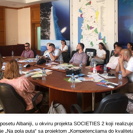
posetu Albaniji, u okviru projekta SOCIETIES 2 koji realizuj
e „Na pola puta“ sa projektom „Kompetencijama do kvaliteta