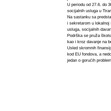
U periodu od 27.6. do 3
socijalnih usluga u Tiran
Na sastanku sa predstav
i sekretarom u lokalnoj
usluga, socijalnih davanj
Podrška se pruža školsk
kao i kroz davanje na b
Usled skromnih finansi
kod EU fondova, a nedo
jedan o gorućih proble