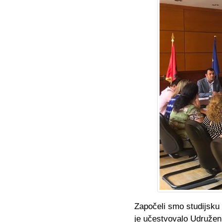
Započeli smo studijsku 
je učestvovalo Udruženj