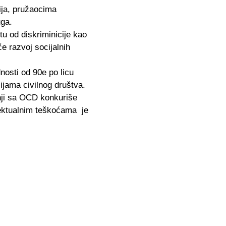
cija, pružaocima
uga.
u od diskriminicije kao
e razvoj socijalnih
nosti od 90e po licu
ijama civilnog društva.
nji sa OCD konkuriše
lektualnim teškoćama je