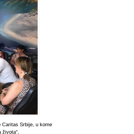
e Caritas Srbije, u kome
 života“.