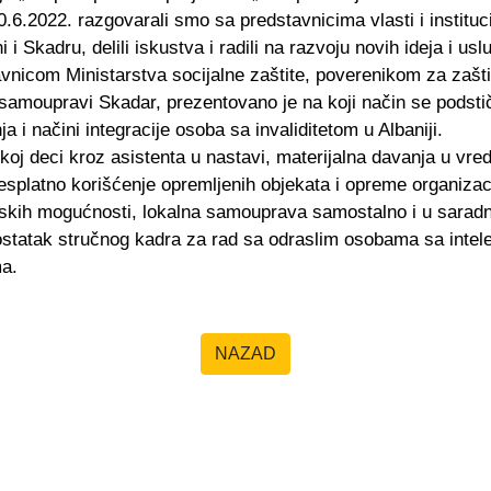
0.6.2022. razgovarali smo sa predstavnicima vlasti i institu
i i Skadru, delili iskustva i radili na razvoju novih ideja i usl
nicom Ministarstva socijalne zaštite, poverenikom za zaštit
 samoupravi Skadar, prezentovano je na koji način se podstič
a i načini integracije osoba sa invaliditetom u Albaniji.
oj deci kroz asistenta u nastavi, materijalna davanja u vred
esplatno korišćenje opremljenih objekata i opreme organizac
jskih mogućnosti, lokalna samouprava samostalno i u sarad
statak stručnog kadra za rad sa odraslim osobama sa inte
ma.
NAZAD