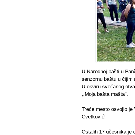
U Narodnoj bašti u Pan
senzornu baštu u čijim 
U okviru svečanog otva
,,Moja bašta mašta".
Treće mesto osvojio je 
Cvetković!
Ostalih 17 učesnika je 