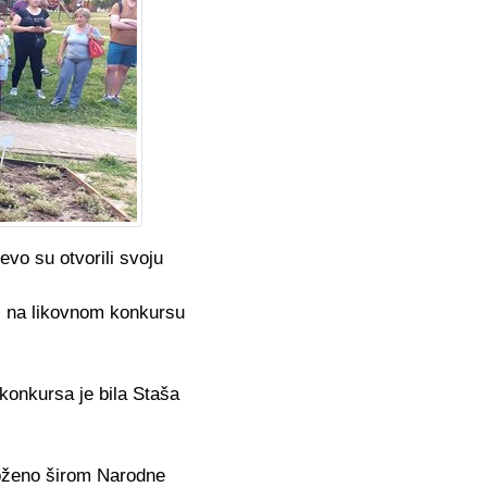
o su otvorili svoju
i na likovnom konkursu
konkursa je bila Staša
zloženo širom Narodne