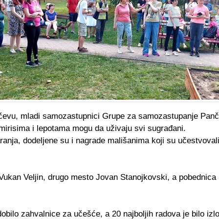
čevu, mladi samozastupnici Grupe za samozastupanje Pančev
mirisima i lepotama mogu da uživaju svi sugrađani.
ranja, dodeljene su i nagrade mališanima koji su učestvoval
Vukan Veljin, drugo mesto Jovan Stanojkovski, a pobednica 
dobilo zahvalnice za učešće, a 20 najboljih radova je bilo i