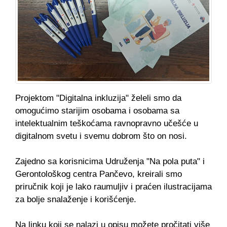
Projektom "Digitalna inkluzija" želeli smo da
omogućimo starijim osobama i osobama sa
intelektualnim teškoćama ravnopravno učešće u
digitalnom svetu i svemu dobrom što on nosi.
Zajedno sa korisnicima Udruženja "Na pola puta" i
Gerontološkog centra Pančevo, kreirali smo
priručnik koji je lako raumuljiv i praćen ilustracijama
za bolje snalaženje i korišćenje.
Na linku koji se nalazi u opisu možete pročitati više