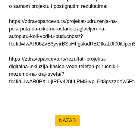
o samom projektu i postignutim rezultatima:
https://zdravopancevo.rs/projekat-udruzenja-na-
pola-puta-da-niko-ne-ostane-zaglavljen-na-
autoputu-koji-vodi-u-buducnost/?
fbclid=IwAR06ZvB3yvirBSpHFgskidREQtkaL0I00iUp
https://zdravopancevo.rs/rezultati-projekta-
digitalna-inkluzija-flasica-vode-telefon-prirucnik-i-
mozemo-na-kraj-sveta/?
fbclid=IwAR0PX1LjlPEv428fIfjPMSIvpLEd3pszzeYw5P
NAZAD