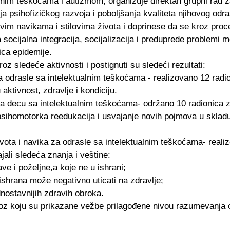
lnim teškoćama i autizmom, organizuje direktan grupni rad z
a psihofizičkog razvoja i poboljšanja kvaliteta njihovog odras
im navikama i stilovima života i doprinese da se kroz proce
 socijalna integracija, socijalizacija i preduprede problemi 
ica epidemije.
roz sledeće aktivnosti i postignuti su sledeći rezultati:
a odrasle sa intelektualnim teškoćama
- realizovano 12 radi
u aktivnost, zdravlje i kondiciju.
za decu sa intelektualnim teškoćama-
održano 10 radionica 
sihomotorka reedukacija i usvajanje novih pojmova u skladu
vota i navika za odrasle sa intelektualnim teškoćama
-
realiz
jali sledeća znanja i veštine:
ve i poželjne,a koje ne u ishrani;
shrana može negativno uticati na zdravlje;
dnostavnijih zdravih obroka.
roz koju su prikazane vežbe prilagođene nivou razumevanja 