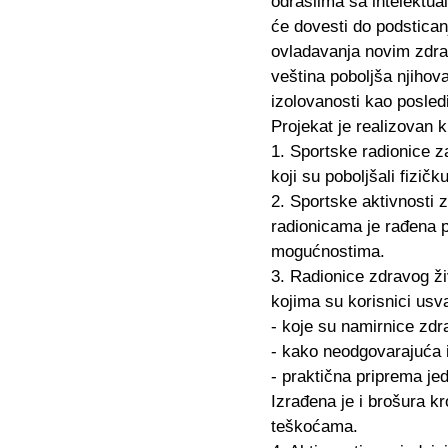
odraslima sa intelektua
će dovesti do podsticanj
ovladavanja novim zdrav
veština poboljša njihova
izolovanosti kao posled
Projekat je realizovan k
1
. Sportske radionice z
koji su poboljšali fizičk
2
. Sportske aktivnosti 
radionicama je rađena p
mogućnostima.
3
. Radionice zdravog ži
kojima su korisnici usva
- koje su namirnice zdra
- kako neodgovarajuća i
- praktična priprema je
Izrađena je i brošura k
teškoćama.