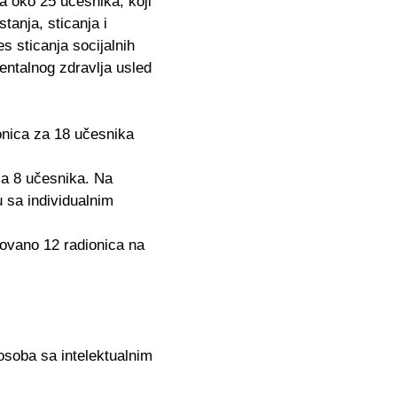
a oko 25 učesnika, koji
tanja, sticanja i
s sticanja socijalnih
mentalnog zdravlja usled
onica za 18 učesnika
za 8 učesnika. Na
 sa individualnim
ovano 12 radionica na
osoba sa intelektualnim