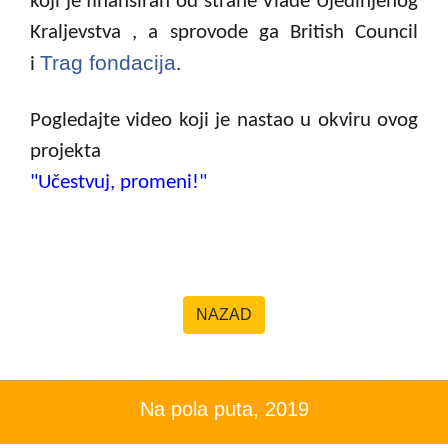
koji je finansiran od strane Vlade Ujedinjenog
Kraljevstva , a sprovode ga British Council
Trag fondacija
i
.
Pogledajte video koji je nastao u okviru ovog
projekta
"Učestvuj, promeni!"
NAZAD
Na pola puta, 2019