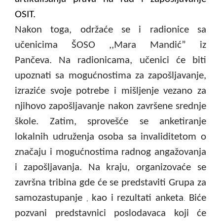
OSIT.
Nakon toga, održaće se i radionice sa
učenicima ŠOSO ,,Mara Mandić” iz
Pančeva. Na radionicama, učenici će biti
upoznati sa mogućnostima za zapošljavanje,
izraziće svoje potrebe i mišljenje vezano za
njihovo zapošljavanje nakon završene srednje
škole. Zatim, sprovešće se anketiranje
lokalnih udruženja osoba sa invaliditetom o
značaju i mogućnostima radnog angažovanja
i zapošljavanja. Na kraju, organizovaće se
završna tribina gde će se predstaviti Grupa za
samozastupanje
kao i rezultati anketa
Biće
,
.
pozvani predstavnici poslodavaca koji će