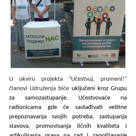
U okviru projekta "Učestvuj, promeni!"
članovi Udruženja biće
uključeni kroz Grupu
za samozastupanje. Učestvovaće na
radionicama gde će savlađivati veštine
prepoznavanja svojih potreba, zastupanja
stavova, promovisanja ličnih kvaliteta i
artikulisanja prava na rad i zapošljavanje