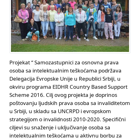
Projekat “ Samozastupnici za osnovna prava
osoba sa intelektualnim teškoćama podržava
Delegacija Evropske Unije u Republici Srbiji, u
okviru programa EIDHR Country Based Support
Scheme 2016. Cilj ovog projekta je doprinos
poštovanju ljudskih prava osoba sa invaliditetom
u Srbiji, u skladu sa UNCRPD i evropskom
strategijom o invalidnosti 2010-2020. Specifični
ciljevi su snaženje i uključivanje osoba sa
intelektualnim teškoćama u aktivnu borbu za