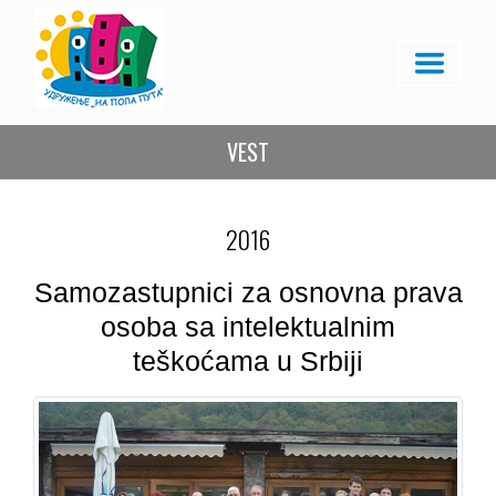
VEST
2016
Samozastupnici za osnovna prava
osoba sa intelektualnim
teškoćama u Srbiji