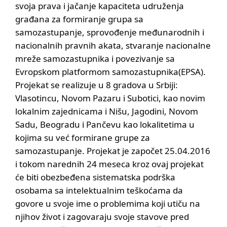
svoja prava i jačanje kapaciteta udruženja
građana za formiranje grupa sa
samozastupanje, sprovođenje međunarodnih i
nacionalnih pravnih akata, stvaranje nacionalne
mreže samozastupnika i povezivanje sa
Evropskom platformom samozastupnika(EPSA).
Projekat se realizuje u 8 gradova u Srbiji:
Vlasotincu, Novom Pazaru i Subotici, kao novim
lokalnim zajednicama i Nišu, Jagodini, Novom
Sadu, Beogradu i Pančevu kao lokalitetima u
kojima su već formirane grupe za
samozastupanje. Projekat je započet 25.04.2016
i tokom narednih 24 meseca kroz ovaj projekat
će biti obezbeđena sistematska podrška
osobama sa intelektualnim teškoćama da
govore u svoje ime o problemima koji utiču na
njihov život i zagovaraju svoje stavove pred