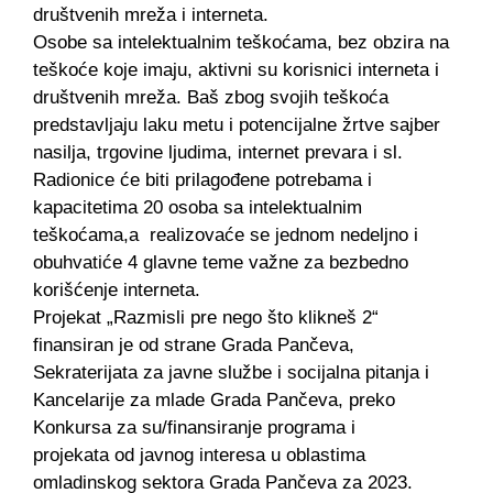
društvenih mreža i interneta.
Osobe sa intelektualnim teškoćama, bez obzira na
teškoće koje imaju, aktivni su korisnici interneta i
društvenih mreža. Baš zbog svojih teškoća
predstavljaju laku metu i potencijalne žrtve sajber
nasilja, trgovine ljudima, internet prevara i sl.
Radionice će biti prilagođene potrebama i
kapacitetima 20 osoba sa intelektualnim
teškoćama,a realizovaće se jednom nedeljno i
obuhvatiće 4 glavne teme važne za bezbedno
korišćenje interneta.
Projekat „Razmisli pre nego što klikneš 2“
finansiran je od strane Grada Pančeva,
Sekraterijata za javne službe i socijalna pitanja i
Kancelarije za mlade Grada Pančeva, preko
Konkursa za su/finansiranje programa i
projekata od javnog interesa u oblastima
omladinskog sektora Grada Pančeva za 2023.