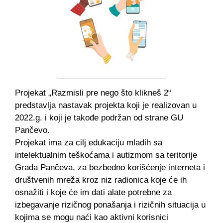
Projekat „Razmisli pre nego što klikneš 2“
predstavlja nastavak projekta koji je realizovan u
2022.g. i koji je takođe podržan od strane GU
Pančevo.
Projekat ima za cilj edukaciju mladih sa
intelektualnim teškoćama i autizmom sa teritorije
Grada Pančeva, za bezbedno korišćenje interneta i
društvenih mreža kroz niz radionica koje će ih
osnažiti i koje će im dati alate potrebne za
izbegavanje rizičnog ponašanja i rizičnih situacija u
kojima se mogu naći kao aktivni korisnici