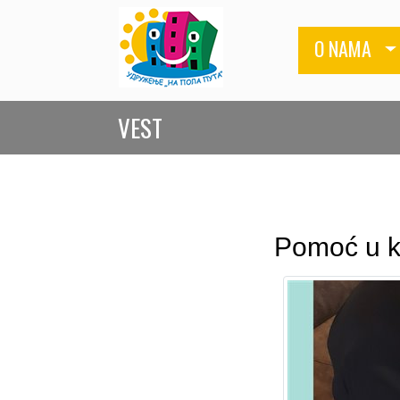
O NAMA
VEST
Pomoć u ku