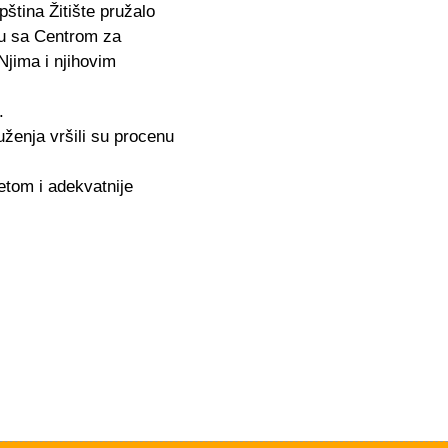
ština Žitište pružalo
ju sa Centrom za
 Njima i njihovim
.
uženja vršili su procenu
etom i adekvatnije