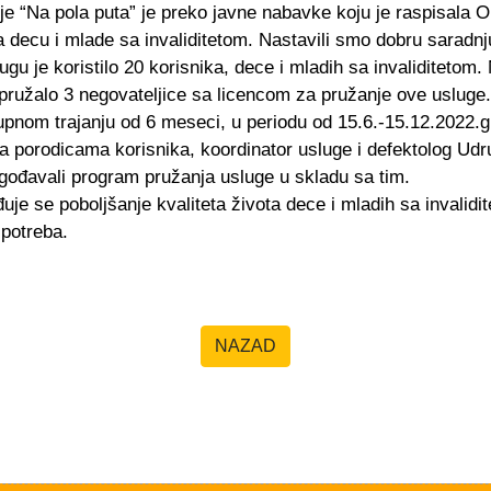
je “Na pola puta” je preko javne nabavke koju je raspisala Op
 decu i mlade sa invaliditetom. Nastavili smo dobru saradn
lugu je koristilo 20 korisnika, dece i mladih sa invaliditetom.
pružalo 3 negovateljice sa licencom za pružanje ove usluge.
pnom trajanju od 6 meseci, u periodu od 15.6.-15.12.2022.g
a porodicama korisnika, koordinator usluge i defektolog Udr
lagođavali program pružanja usluge u skladu sa tim.
 se poboljšanje kvaliteta života dece i mladih sa invalidit
 potreba.
NAZAD