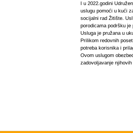
I u 2022.godini Udružen
uslugu pomoći u kući za
socijalni rad Žitište. Us
porodicama podršku je 
Usluga je pružana u uku
Prilikom redovnih poset
potreba korisnika i pri
Ovom uslugom obezbeđuje
zadovoljavanje njihovih