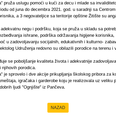
" pruža uslugu pomoći u kući za decu i mlade sa invaliditetom
iodu od juna do decembra 2021. god. u saradnji sa Centrom za
orisnika, a 3 negovateljice sa teritorije opštine Žitište su a
adekvatnu negu i podršku, koja se pruža u skladu sa potreb
ezbeđivanja ishrane, podrška održavanja higijene korisnika,
oć u zadovoljavanju socijalnih, edukativnih i kulturno- zaba
ektolog Udruženja redovno su obilazili porodice na terenu i 
 se poboljšanje kvaliteta života i adekvatnije zadovoljava
i njihovih porodica.
 je sprovelo i dve akcije prikupljanja školskog pribora za ko
ameštaja, igračaka i garderobe koju je realizovala uz velik
dobrih ljudi "Ognjište" iz Pančeva.
NAZAD