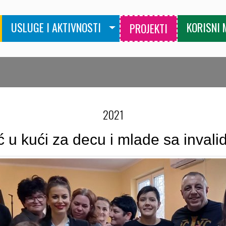
USLUGE I AKTIVNOSTI
KORISNI 
PROJEKTI
2021
u kući za decu i mlade sa invali