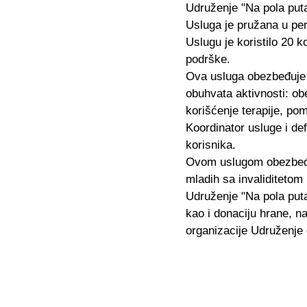
Udruženje "Na pola puta
Usluga je pružana u per
Uslugu je koristilo 20 k
podrške.
Ova usluga obezbeđuje 
obuhvata aktivnosti: ob
korišćenje terapije, pom
Koordinator usluge i def
korisnika.
Ovom uslugom obezbeđuje
mladih sa invaliditetom 
Udruženje "Na pola puta"
kao i donaciju hrane, n
organizacije Udruženje 