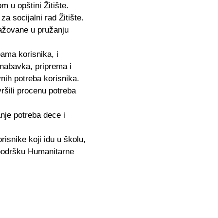
 u opštini Žitište.
 socijalni rad Žitište.
ngažovane u pružanju
ama korisnika, i
 nabavka, priprema i
vnih potreba korisnika.
vršili procenu potreba
nje potreba dece i
risnike koji idu u školu,
u podršku Humanitarne