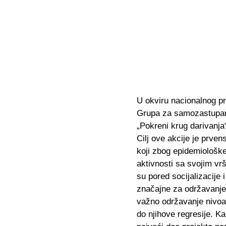
U okviru nacionalnog pr
Grupa za samozastupanj
„Pokreni krug darivanja
Cilj ove akcije je prve
koji zbog epidemiološke
aktivnosti sa svojim vr
su pored socijalizacije 
značajne za održavanje 
važno održavanje nivoa 
do njihove regresije. K