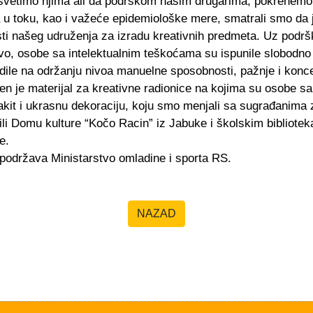
osvetimo njima ali da podrškom našim drugarima, pokrenemo 
 u toku, kao i važeće epidemiološke mere, smatrali smo da j
osti našeg udruženja za izradu kreativnih predmeta. Uz podr
, osobe sa intelektualnim teškoćama su ispunile slobodno
dile na održanju nivoa manuelne sposobnosti, pažnje i konce
je materijal za kreativne radionice na kojima su osobe sa 
kit i ukrasnu dekoraciju, koju smo menjali sa sugrađanima 
ili Domu kulture “Kočo Racin” iz Jabuke i školskim bibliot
e.
podržava Ministarstvo omladine i sporta RS.
NAZAD