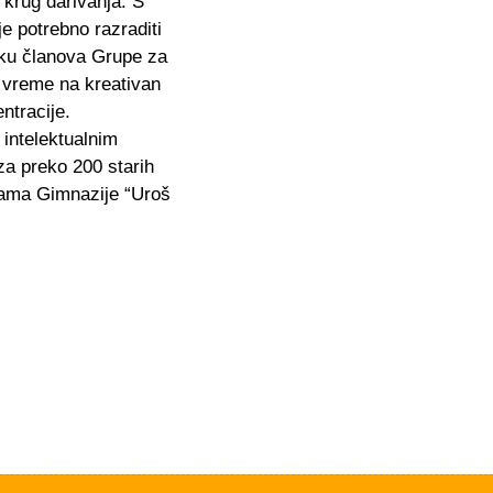
krug darivanja. S
e potrebno razraditi
šku članova Grupe za
 vreme na kreativan
ntracije.
intelektualnim
za preko 200 starih
ekama Gimnazije “Uroš