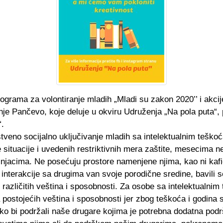
ograma za volontiranje mladih „Mladi su zakon 2020’’ i akc
e Pančevo, koje deluje u okviru Udruženja „Na pola puta“, p
“.
nstveno socijalno uključivanje mladih sa intelektualnim teš
 situacije i uvedenih restriktivnih mera zaštite, mesecima ne
šnjacima. Ne posećuju prostore namenjene njima, kao ni kaf
i interakcije sa drugima van svoje porodične sredine, bavili 
različitih veština i sposobnosti. Za osobe sa intelektualn
postojećih veština i sposobnosti jer zbog teškoća i godina s
ako bi podržali naše drugare kojima je potrebna dodatna podr