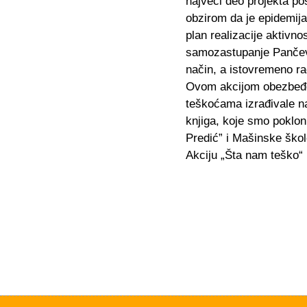
najveći deo projekta p
obzirom da je epidemija
plan realizacije aktivn
samozastupanje Pančevo
način, a istovremeno ra
Ovom akcijom obezbeđen 
teškoćama izrađivale na
knjiga, koje smo poklon
Predić” i Mašinske škol
Akciju „Šta nam teško“ 