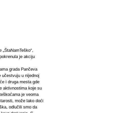
ije „ŠtaNamTeško“,
okrenula je akciju
koćama grada Pančeva
 učestvuju u nijednoj
iće i druga mesta gde
se aktivnostima koje su
im teškoćama je veoma
tarosti, može lako doći
ška, odlučili smo da