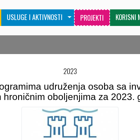
USLUGE I AKTIVNOSTI
KORISNI 
PROJEKTI
2023
ogramima udruženja osoba sa inva
m hroničnim oboljenjima za 2023. 