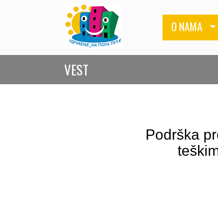
O NAMA
VEST
Podrška pr
teški