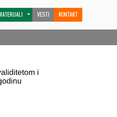
MATERIJALI
VESTI
KONTAKT
liditetom i
godinu