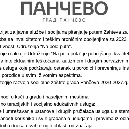
ijat za javne službe i socijalna pitanja je putem Zahteva z
a sa invaliditetom i teškim hroničnim oboljenjima za 2023. 
ivnosti Udruženja “Na pola puta”.
je realizuje Udruženje “Na pola puta” je poboljšanje kvalite
a sa intelektualnim teškoćama, autizmom i drugim pervazivn
 usluga koje podržavaju ostanak u porodici i preveniraju insti
e porodice u svim životnim aspektima.
rategije razvoja socijalne zaštite grada Pančeva 2020-2027.g
:
moći u kući u gradu i naseljenim mestima;
o terapijskih i socijalno edukativnih usluga;
 i umrežavanje ustanova i drugih pružalaca usluga u sistemu
anosti korisnika i svih građana o uslugama i pravima iz oblas
dnih odnosa i svih drugih oblasti od značaja;