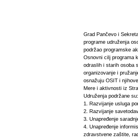
Grad Pančevo i Sekretar
programe udruženja osob
podržao programske akt
Osnovni cilj programa ko
odraslih i starih osob
organizovanje i pružanje
osnažuju OSIT i njihov
Mere i aktivnosti iz St
Udruženja podržane su
1. Razvijanje usluga po
2. Razvijanje savetodavn
3. Unapređenje saradnje
4. Unapređenje informis
zdravstvene zaštite, ra