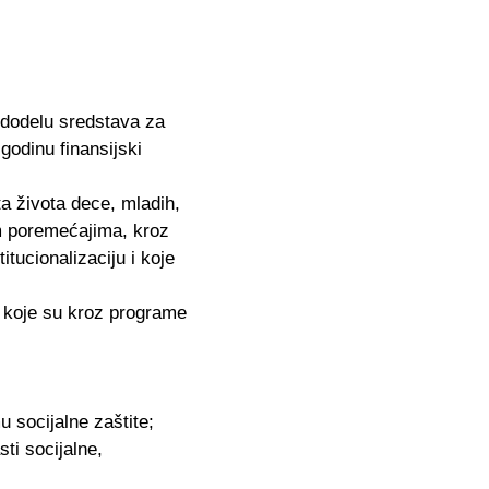
a dodelu sredstava za
godinu finansijski
ta života dece, mladih,
im poremećajima, kroz
tucionalizaciju i koje
. koje su kroz programe
 socijalne zaštite;
ti socijalne,