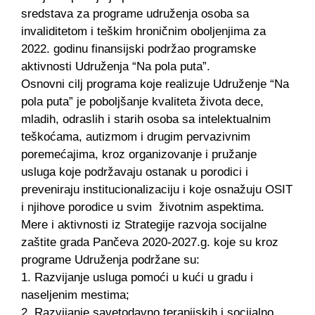
sredstava za programe udruženja osoba sa
invaliditetom i teškim hroničnim oboljenjima za
2022. godinu finansijski podržao programske
aktivnosti Udruženja “Na pola puta”.
Osnovni cilj programa koje realizuje Udruženje “Na
pola puta” je poboljšanje kvaliteta života dece,
mladih, odraslih i starih osoba sa intelektualnim
teškoćama, autizmom i drugim pervazivnim
poremećajima, kroz organizovanje i pružanje
usluga koje podržavaju ostanak u porodici i
preveniraju institucionalizaciju i koje osnažuju OSIT
i njihove porodice u svim životnim aspektima.
Mere i aktivnosti iz Strategije razvoja socijalne
zaštite grada Pančeva 2020-2027.g. koje su kroz
programe Udruženja podržane su:
1. Razvijanje usluga pomoći u kući u gradu i
naseljenim mestima;
2. Razvijanje savetodavno terapijskih i socijalno