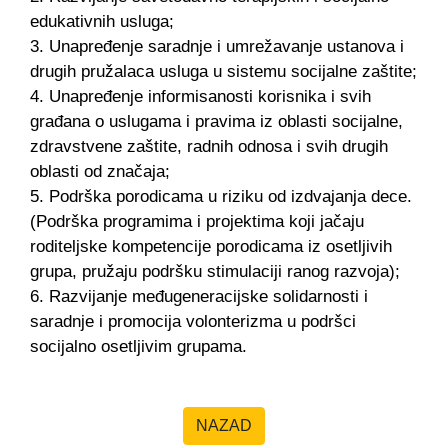
edukativnih usluga;
3. Unapređenje saradnje i umrežavanje ustanova i
drugih pružalaca usluga u sistemu socijalne zaštite;
4. Unapređenje informisanosti korisnika i svih
građana o uslugama i pravima iz oblasti socijalne,
zdravstvene zaštite, radnih odnosa i svih drugih
oblasti od značaja;
5. Podrška porodicama u riziku od izdvajanja dece.
(Podrška programima i projektima koji jačaju
roditeljske kompetencije porodicama iz osetljivih
grupa, pružaju podršku stimulaciji ranog razvoja);
6. Razvijanje međugeneracijske solidarnosti i
saradnje i promocija volonterizma u podršci
socijalno osetljivim grupama.
NAZAD