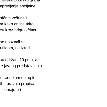
ansijsku podršku grada
apredjenja socijalne
tičnih veština i
om kako online tako i
ću kroz brigu o članu
 se upoznali sa
 filcom, na izradi
su održani 10 puta, a
e javnog predstavljanja
im radnikom su: upis
ih i pravnih propisa,
je imaju pri