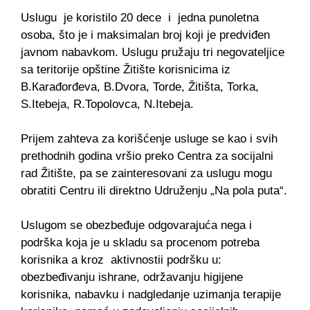
Uslugu je koristilo 20 dece i jedna punoletna
osoba, što je i maksimalan broj koji je predviđen
javnom nabavkom. Uslugu pružaju tri negovateljice
sa teritorije opštine Žitište korisnicima iz
B.Кarađorđeva, B.Dvora, Torde, Žitišta, Torka,
S.Itebeja, R.Topolovca, N.Itebeja.
Prijem zahteva za korišćenje usluge se kao i svih
prethodnih godina vršio preko Centra za socijalni
rad Žitište, pa se zainteresovani za uslugu mogu
obratiti Centru ili direktno Udruženju „Na pola puta“.
Uslugom se obezbeđuje odgovarajuća nega i
podrška koja je u skladu sa procenom potreba
korisnika a kroz aktivnostii podršku u:
obezbeđivanju ishrane, održavanju higijene
korisnika, nabavku i nadgledanje uzimanja terapije