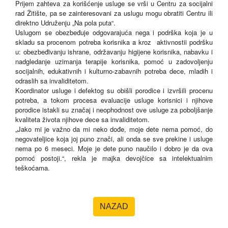
Prijem zahteva za korišćenje usluge se vrši u Centru za socijalni
rad Žitište, pa se zainteresovani za uslugu mogu obratiti Centru ili
direktno Udruženju „Na pola puta“.
Uslugom se obezbeđuje odgovarajuća nega i podrška koja je u
skladu sa procenom potreba korisnika a kroz
aktivnostii podršku
u: obezbeđivanju ishrane, održavanju higijene korisnika, nabavku i
nadgledanje uzimanja terapije korisnika, pomoć u zadovoljenju
socijalnih, edukativnih i kulturno-zabavnih potreba dece, mladih i
odraslih sa invaliditetom.
Koordinator usluge i defektog su obišli porodice i izvršili procenu
potreba, a tokom procesa evaluacije usluge korisnici i njihove
porodice istakli su značaj i neophodnost ove usluge za poboljšanje
kvaliteta života njihove dece sa invaliditetom.
„Jako mi je važno da mi neko dođe, moje dete nema pomoć, do
negovateljice koja joj puno znači, ali onda se sve prekine i usluge
nema po 6 meseci. Moje je dete puno naučilo i dobro je da ova
pomoć postoji.“, rekla je majka devojčice sa intelektualnim
teškoćama.
NAZAD