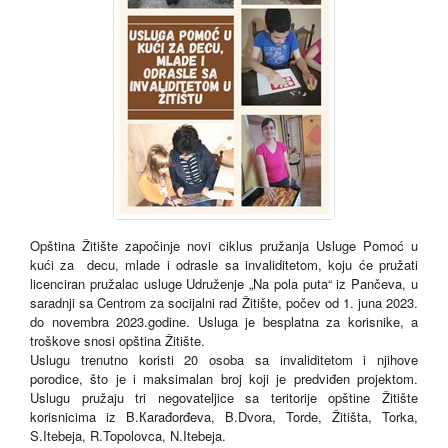
Opština Žitište započinje novi ciklus pružanja Usluge Pomoć u
kući za
decu, mlade i odrasle sa invaliditetom, koju će pružati
licenciran pružalac usluge Udruženje „Na pola puta“ iz Pančeva, u
saradnji sa Centrom za socijalni rad Žitište, počev od 1. juna 2023.
do novembra 2023.godine. Usluga je besplatna za korisnike, a
troškove snosi opština Žitište.
Uslugu trenutno koristi 20 osoba sa invaliditetom i njihove
porodice, što je i maksimalan broj koji je predviđen projektom.
Uslugu pružaju tri negovateljice sa teritorije opštine Žitište
korisnicima iz B.Кarađorđeva, B.Dvora, Torde, Žitišta, Torka,
S.Itebeja, R.Topolovca, N.Itebeja.