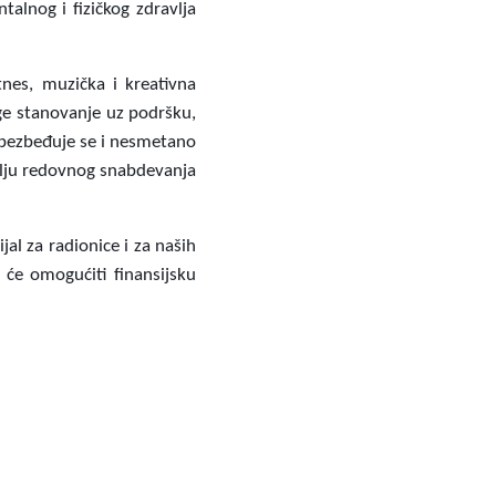
alnog i fizičkog zdravlja
itnes, muzička i kreativna
uge stanovanje uz podršku,
obezbeđuje se i nesmetano
ilju redovnog snabdevanja
al za radionice i za naših
će omogućiti finansijsku