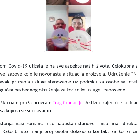
om Covid-19 uticala je na sve aspekte naših života. Celokupna 
ve izazove koje je novonastala situacija proizvela. Udruženje “N
avak pružanja usluge stanovanje uz podršku za osobe sa inte
ućeg bezbednog okruženja za korisnike usluge i zaposlene.
odršku nam pruža program
Trag fondacije
“Aktivne zajednice-solid
e sa kojima se suočavamo.
anja, naši korisnici nisu napuštali stanove i nisu imali direkta
ma. Kako bi što manji broj osoba dolazio u kontakt sa korisnic