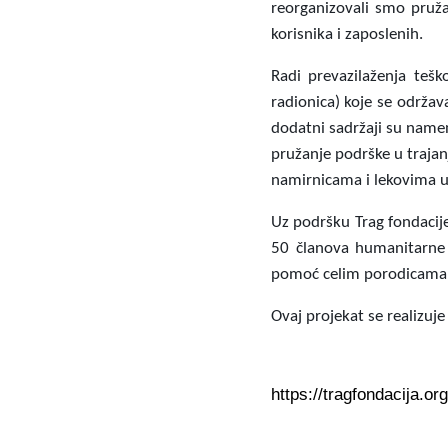
reorganizovali smo pruža
korisnika i zaposlenih.
Radi prevazilaženja teško
radionica) koje se održav
dodatni sadržaji su name
pružanje podrške u traja
namirnicama i lekovima u r
Uz podršku Trag fondacije
50 članova humanitarne 
pomoć celim porodicama
Ovaj projekat se realizuje
https://tragfondacija.or