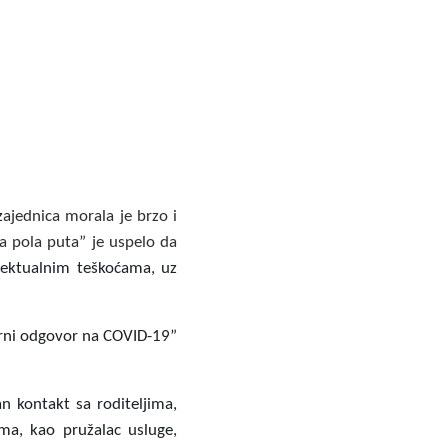
z
ajednica morala je brzo i
a pola puta” je uspelo da
lektualnim teškoćama, uz
arni odgovor na COVID-19”
n kontakt sa roditeljima,
ima, kao pružalac usluge,