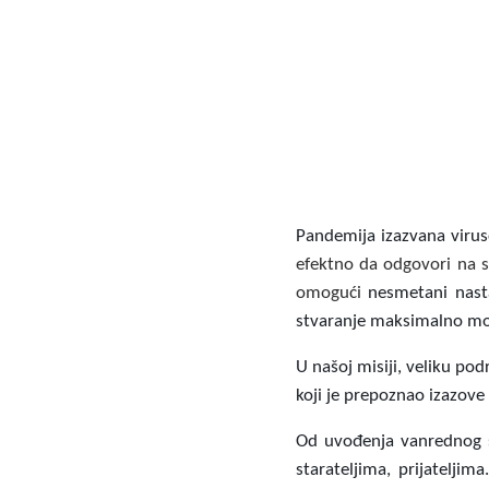
Pandemija izazvana virus
efektno da odgovori na s
omogući
nesmetani nast
stvaranje maksimalno mog
U našoj misiji, veliku p
koji je prepoznao izazov
Od uvođenja vanrednog st
starateljima, prijatelji