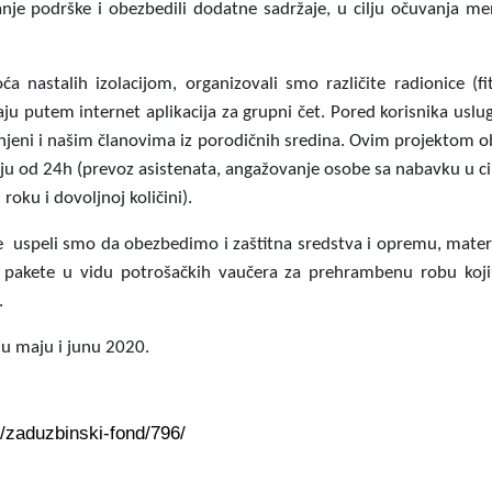
nje podrške i obezbedili dodatne sadržaje, u cilju očuvanja ment
ća nastalih izolacijom, organizovali smo različite radionice (f
aju putem internet aplikacija za grupni čet. Pored korisnika usl
njeni i našim članovima iz porodičnih sredina. Ovim projektom 
nju od 24h (prevoz asistenata, angažovanje osobe sa nabavku u c
oku i dovoljnoj količini).
 uspeli smo da obezbedimo i zaštitna sredstva i opremu, materij
pakete u vidu potrošačkih vaučera za prehrambenu robu koji 
.
 u maju i junu 2020.
g/zaduzbinski-fond/796/