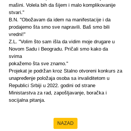
mašini. Volela bih da šijem i malo komplikovanije
stvari."
B.N. "Obožavam da idem na manifestacije i da
prodajemo šta smo sve napravili. Baš smo bili
vredni!"
Z.L. "Volim što sam išla da vidim moje drugare u
Novom Sadu i Beogradu. Pričali smo kako da
svima
pokažemo šta sve znamo."
Projekat je podržan kroz Stalno otvoreni konkurs za
unapređenje položaja osoba sa invaliditetom u
Republici Srbiji u 2022. godini od strane
Ministarstva za rad, zapošljavanje, boračka i
socijalna pitanja.
NAZAD