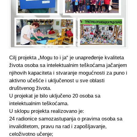
Cilj projekta „Mogu to i ja“ je unapređenje kvaliteta
života osoba sa intelektualnim teškoćama jačanjem
njihovih kapaciteta i stvaranje mogućnosti za puno i
aktivno učešće i uključenost u sve oblasti
društvenog života.
U projekat je bilo uključeno 20 osoba sa
intelektualnim teškoćama.
U sklopu projekta realizovano je:
24 radionice samozastupanja o pravima osoba sa
invaliditetom, pravu na rad i zapošljavanje,
celoživotno učenje;