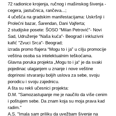
72 radionice krojenja, ručnog i mašinskog šivenja -
cegera, jastučnica, rančeva...;
4 učešća na gradskim manifestacijama: Uskršnji i
Prolećni bazar, Šarendan, Dani Vajferta;
2 studijske posete: ŠOSO "Milan Petrović"- Novi
Sad, Udruženje "Naša kuća"- Beograd i inkluzivni
kafić "Zvuci Srca"- Beograd;
izrada promo flajera “Mogu to i ja” u cilju promocije
veština osoba sa intelektualnim teškoćama.
Glavna poruka projekta „Mogu to i ja“ je da svaki
pojedinac ulaganjem u znanje i nove veštine
doprinosi stvaranju boljih uslova za sebe, svoju
porodicu i svoju zajednicu.
A šta su rekli učesnici projekta:
D.M. "Samozastupanje me je naučilo da više cenim
i poštujem sebe. Da znam koja su moja prava kad
radim."
A.S. "Imala sam priliku da uvežbam šivenje na