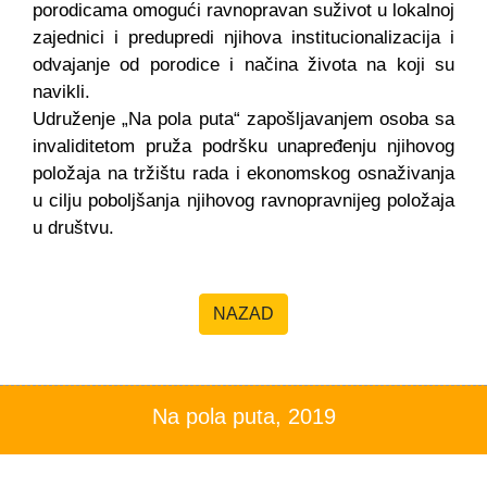
porodicama omogući ravnopravan suživot u lokalnoj
zajednici i predupredi njihova institucionalizacija i
odvajanje od porodice i načina života na koji su
navikli.
Udruženje „Na pola puta“ zapošljavanjem osoba sa
invaliditetom pruža podršku unapređenju njihovog
položaja na tržištu rada i ekonomskog osnaživanja
u cilju poboljšanja njihovog ravnopravnijeg položaja
u društvu.
NAZAD
Na pola puta, 2019