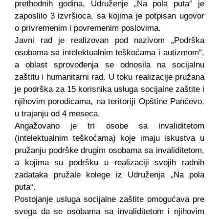
prethodnih godina, Udruženje „Na pola puta“ je
zaposlilo 3 izvršioca, sa kojima je potpisan ugovor
o privremenim i povremenim poslovima.
Javni rad je realizovan pod nazivom „Podrška
osobama sa intelektualnim teškoćama i autizmom“,
a oblast sprovođenja se odnosila na socijalnu
zaštitu i humanitarni rad. U toku realizacije pružana
je podrška za 15 korisnika usluga socijalne zaštite i
njihovim porodicama, na teritoriji Opštine Pančevo,
u trajanju od 4 meseca.
Angažovano je tri osobe sa invaliditetom
(intelektualnim teškoćama) koje imaju iskustva u
pružanju podrške drugim osobama sa invaliditetom,
a kojima su podršku u realizaciji svojih radnih
zadataka pružale kolege iz Udruženja „Na pola
puta“.
Postojanje usluga socijalne zaštite omogućava pre
svega da se osobama sa invaliditetom i njihovim