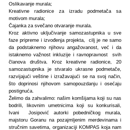
Oslikavanje murala;
Kreativne radionice za izradu podmetača sa
motivom murala;
Čajanka za svečano otvaranje murala.
Kroz aktivno uključivanje samozastupnika u sve
faze pripreme i izvođenja projekta, cilj je ne samo
da podstaknemo njihovu angažovanost, već i da
istaknemo važnost inkluzije i ravnopravnost svih
članova društva. Kroz kreativne radionice, 20
samozastupnika je stvaralo ukrasne podmetače,
razvijajući veštine i izražavajući se na svoj način,
što doprinosi njihovom samopouzdanju i osećaju
postignuća.
Želimo da zahvalimo: našim komšijama koji su nas
bodrili, likovnim umetnicima koji su konkurisali,
Ivani Josipović autorki pobedničkog murala,
majstoru Goranu na pozajmljenim merdevinama i
stručnim savetima, organizaciji KOMPAS koja nam