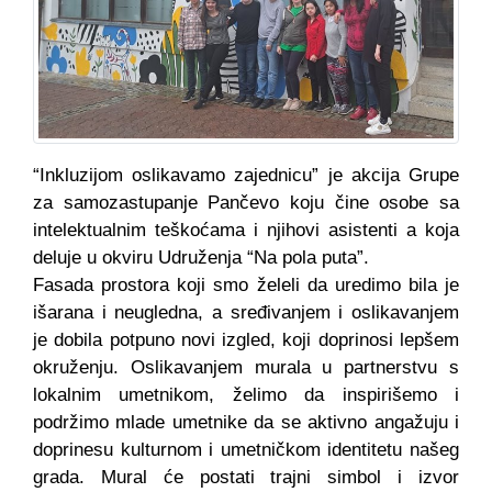
“Inkluzijom oslikavamo zajednicu” je akcija Grupe
za samozastupanje Pančevo koju čine osobe sa
intelektualnim teškoćama i njihovi asistenti a koja
deluje u okviru Udruženja “Na pola puta”.
Fasada prostora koji smo želeli da uredimo bila je
išarana i neugledna, a sređivanjem i oslikavanjem
je dobila potpuno novi izgled, koji doprinosi lepšem
okruženju. Oslikavanjem murala u partnerstvu s
lokalnim umetnikom, želimo da inspirišemo i
podržimo mlade umetnike da se aktivno angažuju i
doprinesu kulturnom i umetničkom identitetu našeg
grada. Mural će postati trajni simbol i izvor