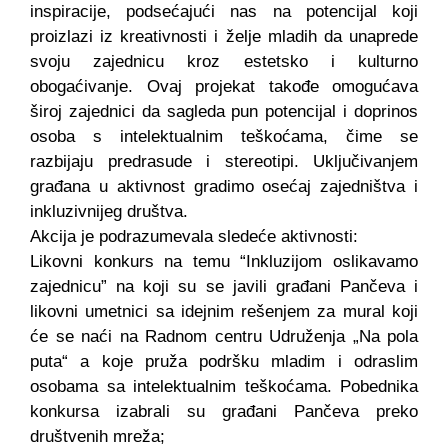
inspiracije, podsećajući nas na potencijal koji
proizlazi iz kreativnosti i želje mladih da unaprede
svoju zajednicu kroz estetsko i kulturno
obogaćivanje. Ovaj projekat takođe omogućava
široj zajednici da sagleda pun potencijal i doprinos
osoba s intelektualnim teškoćama, čime se
razbijaju predrasude i stereotipi. Uključivanjem
građana u aktivnost gradimo osećaj zajedništva i
inkluzivnijeg društva.
Akcija je podrazumevala sledeće aktivnosti:
Likovni konkurs na temu “Inkluzijom oslikavamo
zajednicu” na koji su se javili građani Pančeva i
likovni umetnici sa idejnim rešenjem za mural koji
će se naći na Radnom centru Udruženja „Na pola
puta“ a koje pruža podršku mladim i odraslim
osobama sa intelektualnim teškoćama. Pobednika
konkursa izabrali su građani Pančeva preko
društvenih mreža;