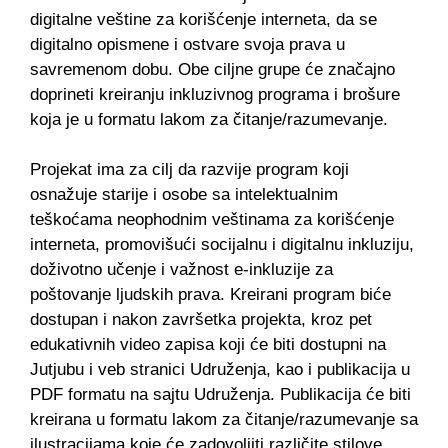
digitalne veštine za korišćenje interneta, da se
digitalno opismene i ostvare svoja prava u
savremenom dobu. Obe ciljne grupe će značajno
doprineti kreiranju inkluzivnog programa i brošure
koja je u formatu lakom za čitanje/razumevanje.
Projekat ima za cilj da razvije program koji
osnažuje starije i osobe sa intelektualnim
teškoćama neophodnim veštinama za korišćenje
interneta, promovišući socijalnu i digitalnu inkluziju,
doživotno učenje i važnost e-inkluzije za
poštovanje ljudskih prava. Kreirani program biće
dostupan i nakon završetka projekta, kroz pet
edukativnih video zapisa koji će biti dostupni na
Jutjubu i veb stranici Udruženja, kao i publikacija u
PDF formatu na sajtu Udruženja. Publikacija će biti
kreirana u formatu lakom za čitanje/razumevanje sa
ilustracijama koje će zadovoljiti različite stilove