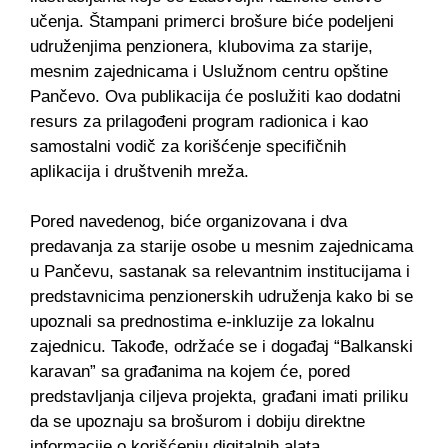
učenja. Štampani primerci brošure biće podeljeni
udruženjima penzionera, klubovima za starije,
mesnim zajednicama i Uslužnom centru opštine
Pančevo. Ova publikacija će poslužiti kao dodatni
resurs za prilagođeni program radionica i kao
samostalni vodič za korišćenje specifičnih
aplikacija i društvenih mreža.
Pored navedenog, biće organizovana i dva
predavanja za starije osobe u mesnim zajednicama
u Pančevu, sastanak sa relevantnim institucijama i
predstavnicima penzionerskih udruženja kako bi se
upoznali sa prednostima e-inkluzije za lokalnu
zajednicu. Takođe, održaće se i događaj “Balkanski
karavan” sa građanima na kojem će, pored
predstavljanja ciljeva projekta, građani imati priliku
da se upoznaju sa brošurom i dobiju direktne
informacije o korišćenju digitalnih alata.