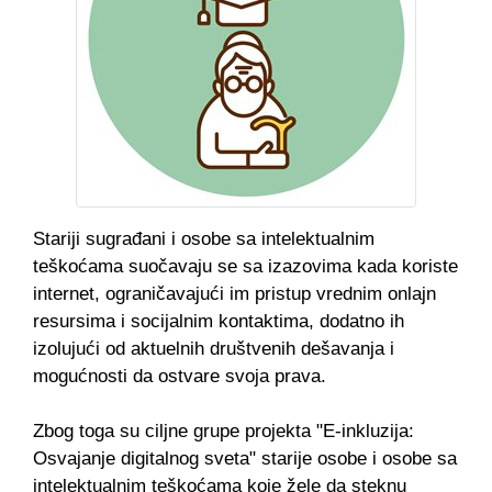
Stariji sugrađani i osobe sa intelektualnim
teškoćama suočavaju se sa izazovima kada koriste
internet, ograničavajući im pristup vrednim onlajn
resursima i socijalnim kontaktima, dodatno ih
izolujući od aktuelnih društvenih dešavanja i
mogućnosti da ostvare svoja prava.
Zbog toga su ciljne grupe projekta "E-inkluzija:
Osvajanje digitalnog sveta" starije osobe i osobe sa
intelektualnim teškoćama koje žele da steknu