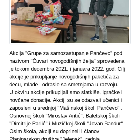
Akcija "Grupe za samozastupanje Pančevo" pod
nazivom "Čuvari novogodišnjih želja" sprovedena
je tokom decembra 2021. i januara 2022. god. Cilj
akcije je prikupljanje novogodišnjih paketića za
decu, mlade i odrasle sa smetnjama u razvoju.
U okviru akcije prikupljali smo slatkiše, igračke i
novčane donacije. Akciji su se odazvali učenici i
zaposleni u srednjoj "Mašinskoj školi Pančevo" ,
Osnovnoj školi "Miroslav Antić", Baletskoj školi
"Dimitrije Parlić" i Muzičkoj školi "Jovan Bandur".
Osim škola, akciji su doprineli i članovi
Planinarskog društva "Jelenak", radnja