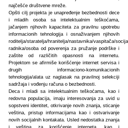
najčešće društvene mreže.
Opšti cilj projekta je unapređenje bezbednosti dece
i mladih osoba sa intelektualnim teškoćama,
jačanjem njihovih kapaciteta za pravilnu upotrebu
informacionih tehnologija i osnaživanjem njihovih
roditelja/staratelja/hranitelja/nastavnika/vaspitača/socija
radnika/osoba od poverenja za pružanje podrške i
zaštite od različitih opasnosti na internetu.
Projektom se afirmiše korišćenje internet servisa i
drugih informaciono-komunikacionih
tehnologija/alata uz naglasak na pravilnoj selekciji
sadržaja i vođenju računa o bezbednosti.
Deca i mladi sa intelektualnim teškoćama, kao i
redovna populacija, imaju interesovanja za uvid u
sopstveni identitet, otkrivanje novih znanja, sticanje
veština, pristup informacijama kao i ostvarivanje
novih socijalnih kontakata. Usled nedostatka znanja
i veština za korišćenje interneta, kao i