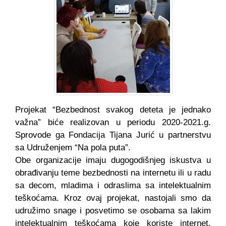
Projekat “Bezbednost svakog deteta je jednako
važna” biće realizovan u periodu 2020-2021.g.
Sprovode ga Fondacija Tijana Jurić u partnerstvu
sa Udruženjem “Na pola puta”.
Obe organizacije imaju dugogodišnjeg iskustva u
obrađivanju teme bezbednosti na internetu ili u radu
sa decom, mladima i odraslima sa intelektualnim
teškoćama. Kroz ovaj projekat, nastojali smo da
udružimo snage i posvetimo se osobama sa lakim
intelektualnim teškoćama koje koriste internet,